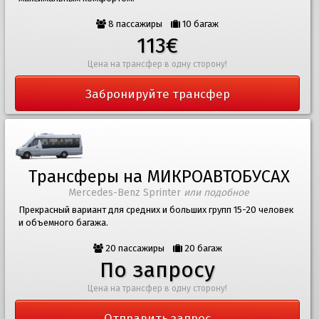
8 пассажиры
10 багаж
113€
Цена на трансфер в одну сторону!
Забронируйте трансфер
Трансферы на МИКРОАВТОБУСАХ
Mercedes-Benz Sprinter
или подобное
Прекрасный вариант для средних и больших групп 15-20 человек
и объемного багажа.
20 пассажиры
20 багаж
По запросу
Цена на трансфер в одну сторону!
Отправить запрос