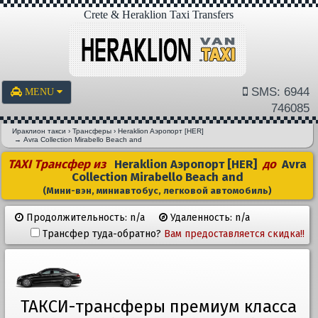
Crete & Heraklion Taxi Transfers
SMS: 6944
MENU
746085
Ираклион такси
›
Трансферы
›
Heraklion Aэропорт [HER]
→
Avra Collection Mirabello Beach and
TAXI Трансфер из
Heraklion Aэропорт [HER]
до
Avra
Collection Mirabello Beach and
(Мини-вэн, миниавтобус, легковой автомобиль)
Продолжительность: n/a
Удаленность: n/a
Трансфер туда-обратно?
Вам предоставляется скидка!!
ТАКСИ-трансферы премиум класса