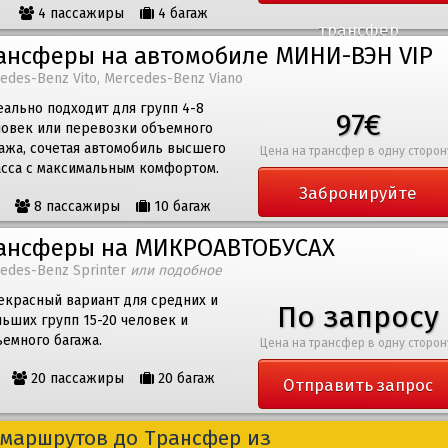
4 пассажиры
4 багаж
трансфер
ансферы на автомобиле МИНИ-ВЭН VIP
edes-Benz Vito, Mercedes-Benz Viano
ально подходит для групп 4-8
97€
ловек или перевозки объемного
ажа, сочетая автомобиль высшего
Цена на трансфер в одну сторон
асса с максимальным комфортом.
Забронируйте
8 пассажиры
10 багаж
трансфер
ансферы на МИКРОАВТОБУСАХ
edes-Benz Sprinter
или подобное
екрасный вариант для средних и
По запросу
ьших групп 15-20 человек и
емного багажа.
Цена на трансфер в одну сторон
20 пассажиры
20 багаж
Отправить запрос
маршрутов до Трансфер из