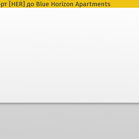
рт [HER] до Blue Horizon Apartments