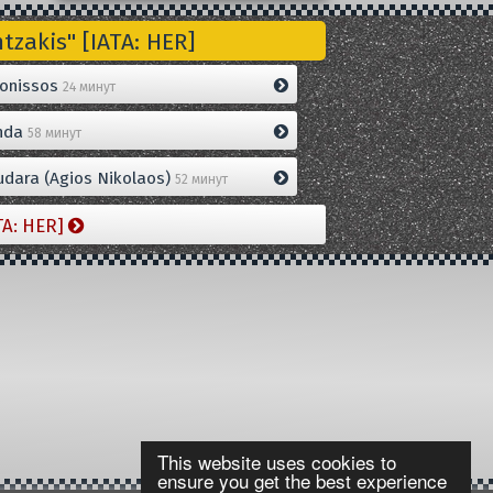
zakis" [IATA: HER]
onissos
24 минут
nda
58 минут
dara (Agios Nikolaos)
52 минут
TA: HER]
This website uses cookies to
ensure you get the best experience