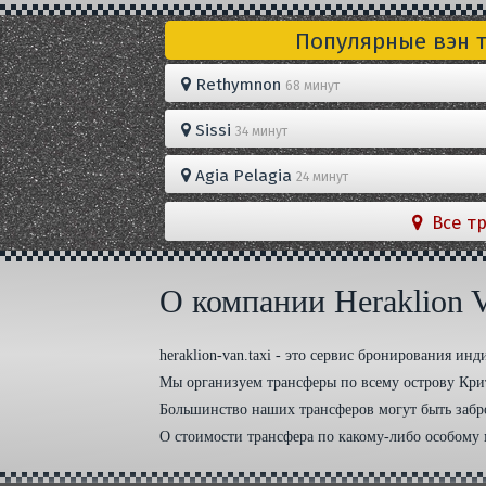
Популярные вэн 
Rethymnon
68 минут
Sissi
34 минут
Agia Pelagia
24 минут
Все т
О компании Heraklion V
heraklion-van.taxi - это сервис бронирования ин
Мы организуем трансферы по всему острову Крит
Большинство наших трансферов могут быть забр
О стоимости трансфера по какому-либо особому 