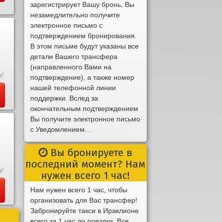
зарегистрирует Вашу бронь, Вы
незамедлительно получите
электронное письмо с
подтверждением бронирования.
В этом письме будут указаны все
детали Вашего трансфера
(направленного Вами на
у!
подтверждение), а также номер
нашей телефонной линии
поддержки. Вслед за
окончательным подтверждением
Вы получите электронное письмо
с Уведомлением. .
Вы бронируете в
последний момент? Нам
у!
нужен всего 1 час!
Нам нужен всего 1 час, чтобы
организовать для Вас трансфер!
Забронируйте такси в Ираклионе
всего за 1 час до поездки. Все