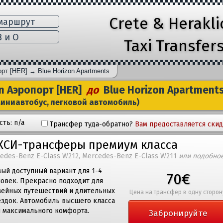
Crete & Herakl
маршрут
 и Ο
Taxi Transfer
орт [HER]
→
Blue Horizon Apartments
n Aэропорт [HER]
до
Blue Horizon Apartment
миниавтобус, легковой автомобиль)
ть: n/a
Трансфер туда-обратно?
Вам предоставляется скид
КСИ-трансферы премиум класса
edes-Benz E-Class W212, Mercedes-Benz E-Class W211
или подобно
ый доступный вариант для 1-4
70€
ловек. Прекрасно подходит для
мейных путешествий и длительных
Цена на трансфер в одну сторон
ездок. Автомобиль высшего класса
я максимального комфорта.
Забронируйте