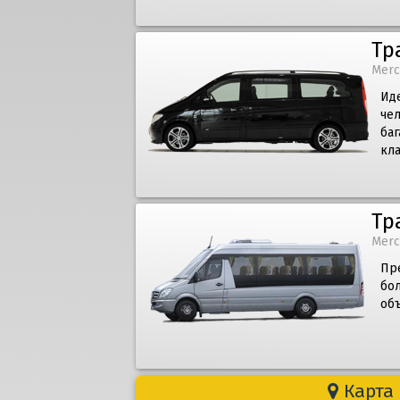
Тр
Merc
Иде
че
баг
кл
Тр
Merc
Пр
бол
объ
Карта 