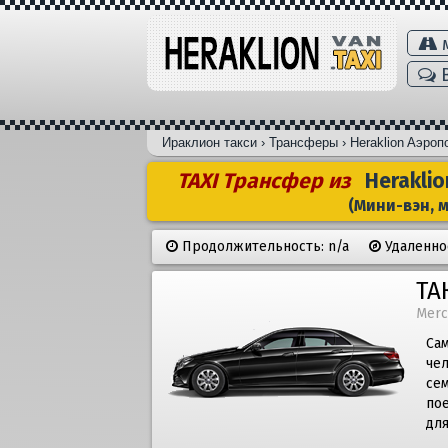
В
Ираклион такси
›
Трансферы
›
Heraklion Aэроп
TAXI Трансфер из
Heraklio
(Мини-вэн, 
Продолжительность: n/a
Удаленнос
ТА
Merc
Сам
че
се
по
дл