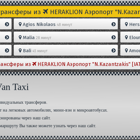
трансферы из
HERAKLION Aэропорт "N.Kazant
Agios Nikolaos
Hers
48 минут
Malia
Elou
28 минут
Bali
Amou
45 минут
рансферы из
HERAKLION Aэропорт "N.Kazantzakis" [IA
an Taxi
дивидуальных трансферов.
 на легковых автомобилях, мини-вэн и микроавтобусах.
онированы через наш сайт.
маршруту Вы также можете узнать через наш сайт.