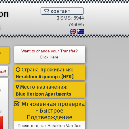
ion
контакт
SMS: 6944
s
746085
s
Want to change your Transfer?
Click Here!
Страна проживания:
ка!!
Heraklion Aэропорт [HER]
Место назначения:
е
Blue Horizon Apartments
Мгновенная проверка
- Быстрое
у!
Подтверждение
После того, как Heraklion Van Taxi