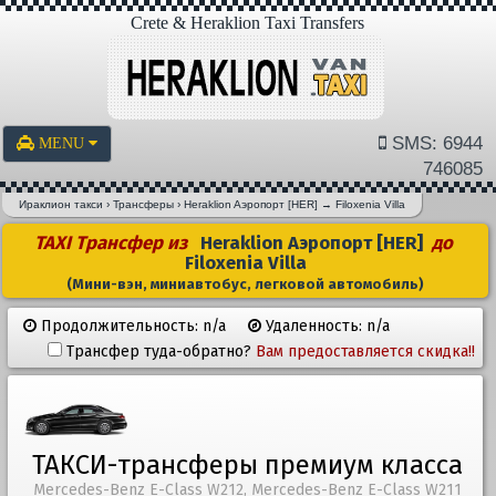
Crete & Heraklion Taxi Transfers
SMS: 6944
MENU
746085
Ираклион такси
›
Трансферы
›
Heraklion Aэропорт [HER]
→
Filoxenia Villa
TAXI Трансфер из
Heraklion Aэропорт [HER]
до
Filoxenia Villa
(Мини-вэн, миниавтобус, легковой автомобиль)
Продолжительность: n/a
Удаленность: n/a
Трансфер туда-обратно?
Вам предоставляется скидка!!
ТАКСИ-трансферы премиум класса
Mercedes-Benz E-Class W212, Mercedes-Benz E-Class W211