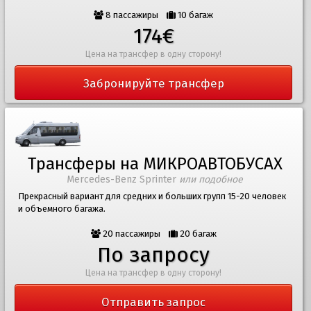
8 пассажиры
10 багаж
174€
Цена на трансфер в одну сторону!
Забронируйте трансфер
Трансферы на МИКРОАВТОБУСАХ
Mercedes-Benz Sprinter
или подобное
Прекрасный вариант для средних и больших групп 15-20 человек
и объемного багажа.
20 пассажиры
20 багаж
По запросу
Цена на трансфер в одну сторону!
Отправить запрос