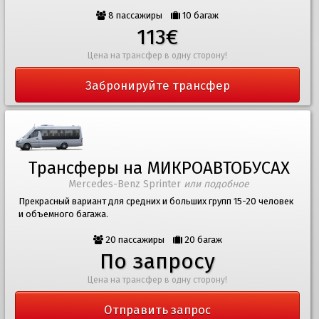
8 пассажиры
10 багаж
113€
Цена на трансфер в одну сторону!
Забронируйте трансфер
Трансферы на МИКРОАВТОБУСАХ
Mercedes-Benz Sprinter
или подобное
Прекрасный вариант для средних и больших групп 15-20 человек
и объемного багажа.
20 пассажиры
20 багаж
По запросу
Цена на трансфер в одну сторону!
Отправить запрос