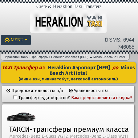
Crete & Heraklion Taxi Transfers
SMS: 6944
MENU
746085
Ираклион такси
›
Трансферы
›
Heraklion Aэропорт [HER]
→
Minos Beach Art Hotel
TAXI Трансфер из
Heraklion Aэропорт [HER]
до
Minos
Beach Art Hotel
(Мини-вэн, миниавтобус, легковой автомобиль)
Продолжительность: n/a
Удаленность: n/a
Трансфер туда-обратно?
Вам предоставляется скидка!!
ТАКСИ-трансферы премиум класса
Mercedes-Benz E-Class W212, Mercedes-Benz E-Class W211