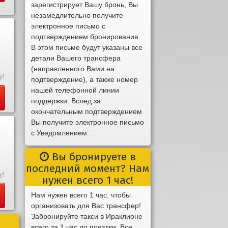
зарегистрирует Вашу бронь, Вы
незамедлительно получите
электронное письмо с
подтверждением бронирования.
В этом письме будут указаны все
детали Вашего трансфера
(направленного Вами на
у!
подтверждение), а также номер
нашей телефонной линии
поддержки. Вслед за
окончательным подтверждением
Вы получите электронное письмо
с Уведомлением. .
Вы бронируете в
последний момент? Нам
у!
нужен всего 1 час!
Нам нужен всего 1 час, чтобы
организовать для Вас трансфер!
Забронируйте такси в Ираклионе
всего за 1 час до поездки. Все