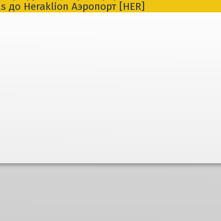
as до Heraklion Aэропорт [HER]