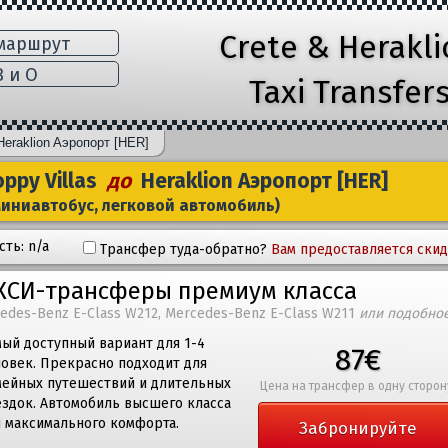
Crete & Herakl
маршрут
 и Ο
Taxi Transfer
Heraklion Aэропорт [HER]
ppy Villas
до
Heraklion Aэропорт [HER]
миниавтобус, легковой автомобиль)
ть: n/a
Трансфер туда-обратно?
Вам предоставляется скид
КСИ-трансферы премиум класса
edes-Benz E-Class W212, Mercedes-Benz E-Class W211
или подобно
ый доступный вариант для 1-4
87€
ловек. Прекрасно подходит для
мейных путешествий и длительных
Цена на трансфер в одну сторон
ездок. Автомобиль высшего класса
я максимального комфорта.
Забронируйте