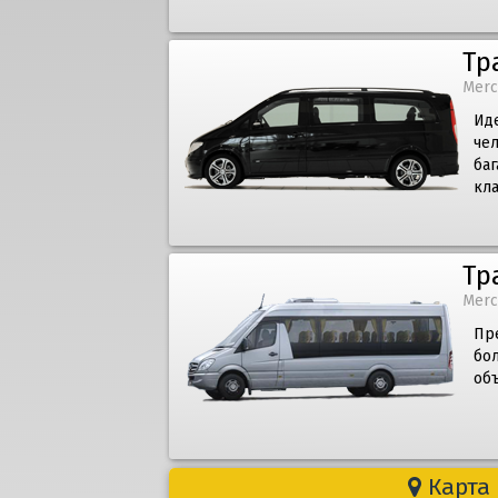
Тр
Merc
Иде
че
баг
кл
Тр
Merc
Пр
бол
объ
Карта 