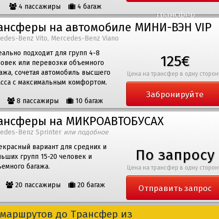
4 пассажиры
4 багаж
трансфер
ансферы на автомобиле МИНИ-ВЭН VIP
edes-Benz Vito, Mercedes-Benz Viano
ально подходит для групп 4-8
125€
ловек или перевозки объемного
ажа, сочетая автомобиль высшего
Цена на трансфер в одну сторон
асса с максимальным комфортом.
Забронируйте
8 пассажиры
10 багаж
трансфер
ансферы на МИКРОАВТОБУСАХ
edes-Benz Sprinter
или подобное
екрасный вариант для средних и
По запросу
ьших групп 15-20 человек и
емного багажа.
Цена на трансфер в одну сторон
20 пассажиры
20 багаж
Отправить запрос
маршрутов до Трансфер из