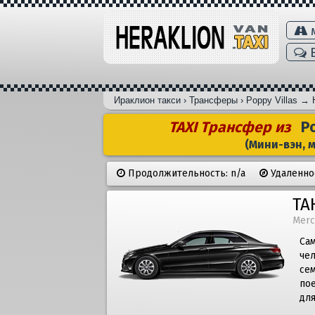
В
Ираклион такси
›
Трансферы
›
Poppy Villas
→
TAXI Трансфер из
Po
(Мини-вэн, 
Продолжительность: n/a
Удаленнос
ТА
Merc
Сам
че
се
по
дл