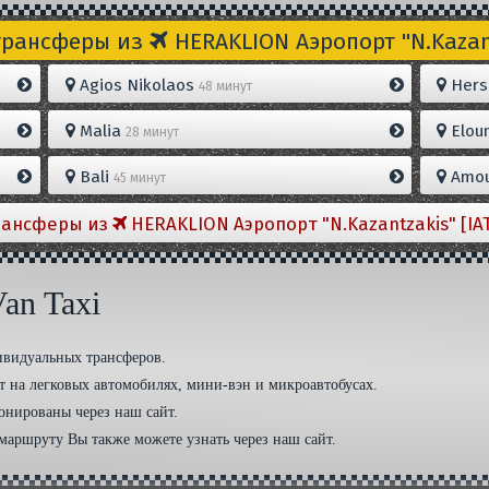
трансферы из
HERAKLION Aэропорт "N.Kazant
Agios Nikolaos
Hers
48 минут
Malia
Elou
28 минут
Bali
Amou
45 минут
рансферы из
HERAKLION Aэропорт "N.Kazantzakis" [IA
an Taxi
дивидуальных трансферов.
 на легковых автомобилях, мини-вэн и микроавтобусах.
онированы через наш сайт.
маршруту Вы также можете узнать через наш сайт.