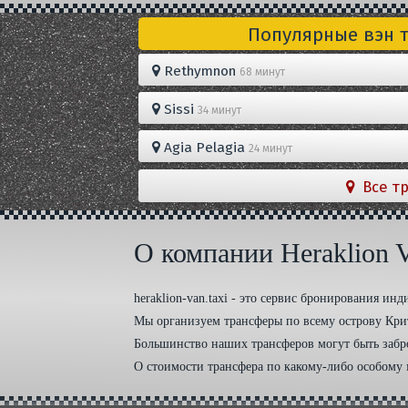
Популярные вэн 
Rethymnon
68 минут
Sissi
34 минут
Agia Pelagia
24 минут
Все т
О компании Heraklion V
heraklion-van.taxi - это сервис бронирования ин
Мы организуем трансферы по всему острову Крит
Большинство наших трансферов могут быть забр
О стоимости трансфера по какому-либо особому 