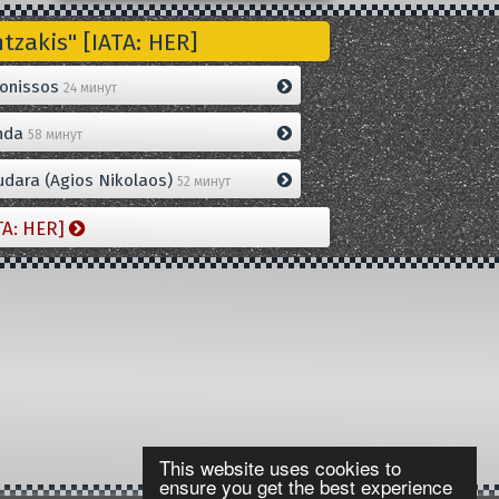
zakis" [IATA: HER]
onissos
24 минут
nda
58 минут
dara (Agios Nikolaos)
52 минут
TA: HER]
This website uses cookies to
ensure you get the best experience