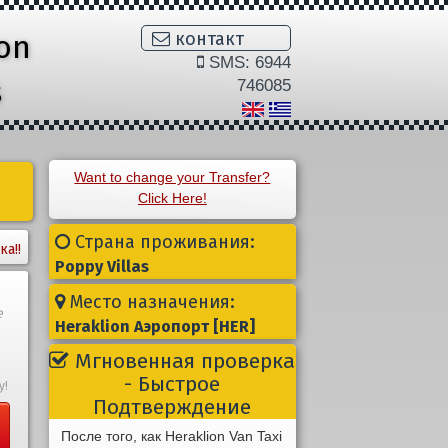
ion
контакт
SMS: 6944
s
746085
Want to change your Transfer?
Click Here!
Страна проживания:
ка!!
Poppy Villas
Место назначения:
е
Heraklion Aэропорт [HER]
Мгновенная проверка
- Быстрое
у!
Подтверждение
После того, как Heraklion Van Taxi