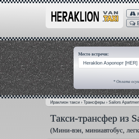
В
Место встречи:
Heraklion Aэропорт [HER]
* Оплата осущ
Ираклион такси
›
Трансферы
›
Sailors Apartmen
Такси-трансфер из Sa
(Мини-вэн, миниавтобус, лег