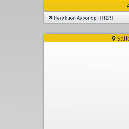
Heraklion Aэропорт [HER]
Sail