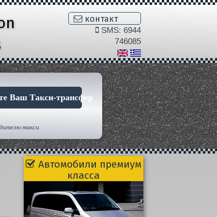
ion
контакт
SMS: 6944
s
746085
те Ваш Такси-трансфер
одителю такси.
Автомобили премиум
класса