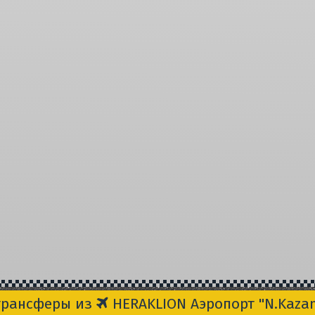
трансферы из
HERAKLION Aэропорт "N.Kazant