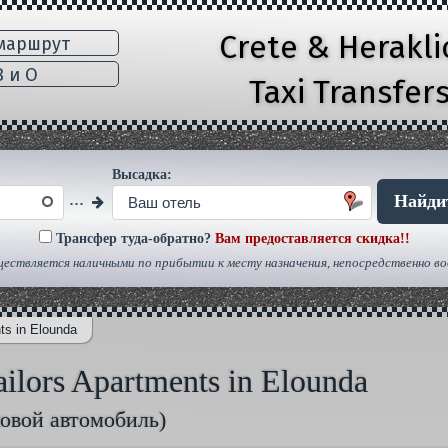
Crete & Herakl
маршрут
 и Ο
Taxi Transfer
Высадка:
...
Найди
Ваш отель
Трансфер туда-обратно?
Вам предоставляется скидка!!
ествляется наличными по прибытии к месту назначения, непосредственно в
ts in Elounda
ilors Apartments in Elounda
ковой автомобиль)