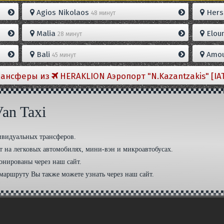
Agios Nikolaos
Hers
48 минут
Malia
Elou
28 минут
Bali
Amou
45 минут
рансферы из
HERAKLION Aэропорт "N.Kazantzakis" [IA
an Taxi
дивидуальных трансферов.
 на легковых автомобилях, мини-вэн и микроавтобусах.
онированы через наш сайт.
маршруту Вы также можете узнать через наш сайт.