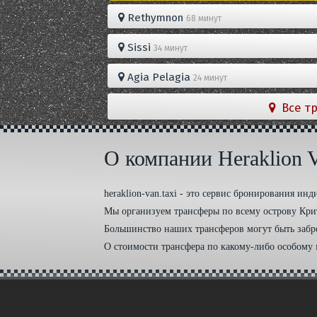
Rethymnon
68 минут
Sissi
34 минут
Agia Pelagia
24 минут
Все т
О компании Heraklion V
heraklion-van.taxi - это сервис бронирования ин
Мы организуем трансферы по всему острову Крит
Большинство наших трансферов могут быть забр
О стоимости трансфера по какому-либо особому 