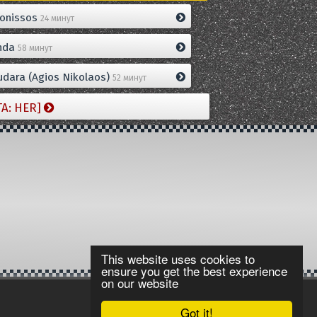
onissos
24 минут
nda
58 минут
dara (Agios Nikolaos)
52 минут
TA: HER]
This website uses cookies to
ensure you get the best experience
on our website
Got it!