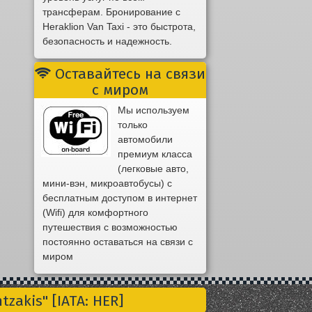
трансферам. Бронирование с
Heraklion Van Taxi - это быстрота,
безопасность и надежность.
Оставайтесь на связи
с миром
Мы используем
только
автомобили
премиум класса
(легковые авто,
мини-вэн, микроавтобусы) с
бесплатным доступом в интернет
(Wifi) для комфортного
путешествия с возможностью
постоянно оставаться на связи с
миром
zakis" [IATA: HER]