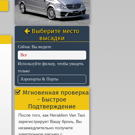
Выберите место
высадки
Сейчас Вы видите:
Все
Используйте фильтр, чтобы увидеть
только:
Аэропорты & Порты
Мгновенная проверка
- Быстрое
Подтверждение
После того, как Heraklion Van Taxi
зарегистрирует Вашу бронь, Вы
незамедлительно получите
электронное письмо с