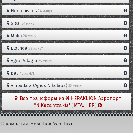
Hersonissos
24 минут
Sissi
34 минут
Malia
28 минут
Elounda
58 минут
Agia Pelagia
24 минут
Bali
45 минут
Amoudara (Agios Nikolaos)
52 минут
Все трансферы из
HERAKLION Aэропорт
"N.Kazantzakis" [IATA: HER]
О компании Heraklion Van Taxi