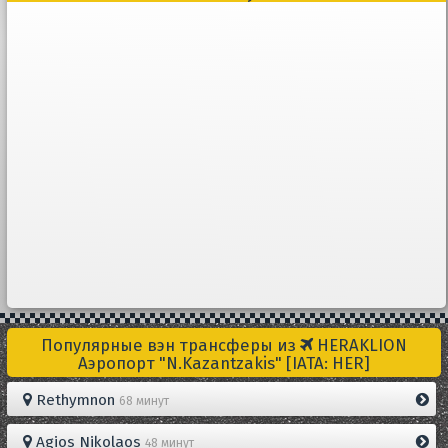
Популярные вэн трансферы из
HERAKLION
Aэропорт "N.Kazantzakis" [IATA: HER]
Rethymnon
68 минут
Agios Nikolaos
48 минут