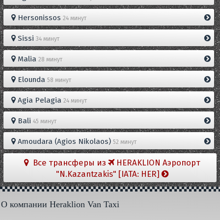
Hersonissos
24 минут
Sissi
34 минут
Malia
28 минут
Elounda
58 минут
Agia Pelagia
24 минут
Bali
45 минут
Amoudara (Agios Nikolaos)
52 минут
Все трансферы из
HERAKLION Aэропорт
"N.Kazantzakis" [IATA: HER]
О компании Heraklion Van Taxi