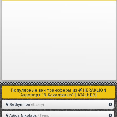
Популярные вэн трансферы из
HERAKLION
Aэропорт "N.Kazantzakis" [IATA: HER]
Rethymnon
68 минут
Agios Nikolaos
48 минут