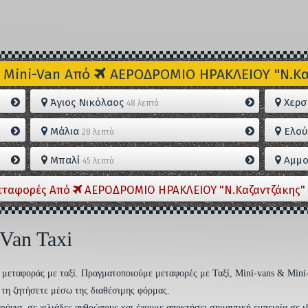
 Mini-Van Από
ΑΕΡΟΔΡΟΜΙΟ ΗΡΑΚΛΕΙΟΥ "Ν.Καζ
Άγιος Νικόλαος
Χερσ
48 λεπτά
Μάλια
Ελού
28 λεπτά
Μπαλί
Αμμο
45 λεπτά
εταφορές Από
ΑΕΡΟΔΡΟΜΙΟ ΗΡΑΚΛΕΙΟΥ "Ν.Καζαντζάκης" 
 Van Taxi
ση μεταφοράς με ταξί. Πραγματοποιούμε μεταφορές με Ταξί, Mini-vans & Mini
να τη ζητήσετε μέσω της διαθέσιμης φόρμας.
ρόνια, σε χιλιάδες ανθρώπους και έχουμε αποκτήσει σημαντική εμπειρία σε ι