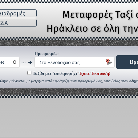
Μεταφορές Ταξί 
ιαδρομές
E&A
Ηράκλειο σε όλη τη
Προορισμός:
...
Βρε
ER]
Στο Ξενοδοχείο σας
Ταξίδι μετ 'επιστροφής?
Έχετε Έκπτωση!
πληρωμή γίνεται με μετρητά κατά την άφιξη στον προορισμό σας, απευθείας στον οδηγό