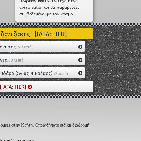
Δωρεάν Wifi
για να έχετε ένα
άνετο ταξίδι και να παραμένετε
συνδεδεμένοι με τον κόσμο.
αντζάκης" [IATA: HER]
όνησος
24 λεπτά
ντα
58 λεπτά
υδάρα (Άγιος Νικόλαος)
52 λεπτά
[IATA: HER]
-buses στην Κρήτη. Οποιαδήποτε ειδική διαδρομή
διωτικές μεταφορές.