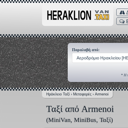
Δ
Παραλαβή από:
Αεροδρόμιο Ηρακλείου [H
* Η 
Ηράκλειο Ταξί
›
Μεταφορές
›
Armenoi
Ταξί από Armenoi
(MiniVan, MiniBus, Ταξί)