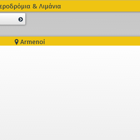
εροδρόμια & Λιμάνια
Armenoi