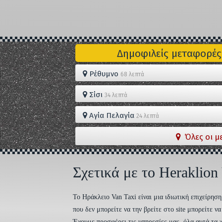
Δημοφιλείς μεταφορές
Ρέθυμνο
68 λεπτά
Σίσι
34 λεπτά
Αγία Πελαγία
24 λεπτά
Όλες οι μ
Σχετικά με το Heraklion
To Ηράκλειο Van Taxi είναι μια ιδιωτική επιχείρη
που δεν μπορείτε να την βρείτε στο site μπορείτε 
Έχουμε προσφέρει τις υπηρεσίες μας, όλα αυτά τα χ