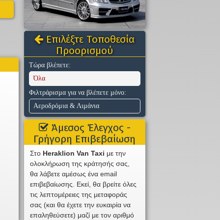
Επιλέξτε Τοποθεσία
Προορισμού
Τώρα βλέπετε:
Όλα
Φιλτράρισμα για να βλέπετε μόνο:
Αεροδρόμια & Λιμάνια
Άμεσος Έλεγχος -
Γρήγορη Επιβεβαίωση
Στο
Heraklion Van Taxi
με την
ολοκλήρωση της κράτησής σας,
θα λάβετε αμέσως ένα email
επιβεβαίωσης. Εκεί, θα βρείτε όλες
τις λεπτομέρειες της μεταφοράς
σας (και θα έχετε την ευκαιρία να
επαληθεύσετε) μαζί με τον αριθμό