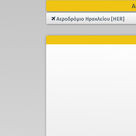
Α
Αεροδρόμιο Ηρακλείου [HER]