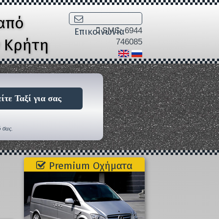
από
SMS: 6944
Επικοινωνία
ν Κρήτη
746085
ίτε Ταξί για σας
 σας.
Premium Οχήματα