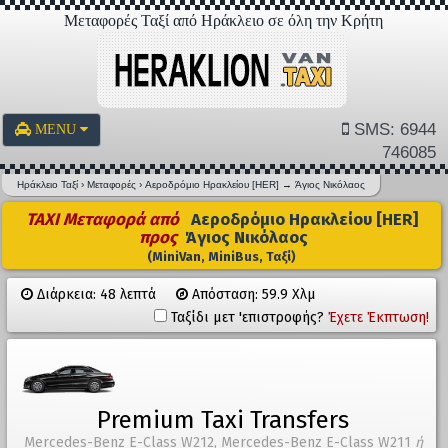
Μεταφορές Ταξί από Ηράκλειο σε όλη την Κρήτη
SMS: 6944
MENU
746085
Ηράκλειο Ταξί
›
Μεταφορές
›
Αεροδρόμιο Ηρακλείου [HER]
→
Άγιος Νικόλαος
TAXI Μεταφορά από
Αεροδρόμιο Ηρακλείου [HER]
προς
Άγιος Νικόλαος
(MiniVan, MiniBus, Ταξί)
Διάρκεια: 48 λεπτά
Απόσταση: 59.9 Χλμ
Ταξίδι μετ 'επιστροφής?
Έχετε Έκπτωση!
Premium Taxi Transfers
Mercedes-Benz E-Class W212, Mercedes-Benz E-Class W211
ή