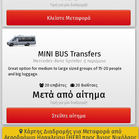
Τιμή για μία διαδρομή!
Κλείστε Μεταφορά
MINI BUS Transfers
Mercedes-Benz Sprinter
ή παρόμοιο
Great option for medium to large sized groups of 15-20 people
and big luggage.
20 επιβάτες
20 Βαλίτσες
Μετά από αίτημα
Τιμή για μία διαδρομή!
Στείλτε αίτημα
Χάρτης Διαδρομής για Μεταφορά από
Αεροδρόμιο Ηρακλείου [HER] προς Άγιος Νικόλαος