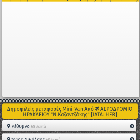
Δημοφιλείς μεταφορές Mini-Van Από
ΑΕΡΟΔΡΟΜΙΟ
ΗΡΑΚΛΕΙΟΥ "Ν.Καζαντζάκης" [IATA: HER]
Ρέθυμνο
68 λεπτά
Άγιος Νικόλαος
48 λεπτά