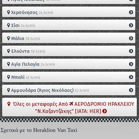
Χερσόνησος
24 λεπτά
Σίσι
34 λεπτά
Μάλια
28 λεπτά
Ελούντα
58 λεπτά
Αγία Πελαγία
24 λεπτά
Μπαλί
45 λεπτά
Αμμουδάρα (Άγιος Νικόλαος)
52 λεπτά
Όλες οι μεταφορές Από
ΑΕΡΟΔΡΟΜΙΟ ΗΡΑΚΛΕΙΟΥ
"Ν.Καζαντζάκης" [IATA: HER]
Σχετικά με το Heraklion Van Taxi