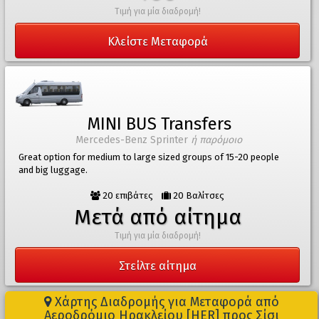
Τιμή για μία διαδρομή!
Κλείστε Μεταφορά
MINI BUS Transfers
Mercedes-Benz Sprinter
ή παρόμοιο
Great option for medium to large sized groups of 15-20 people
and big luggage.
20 επιβάτες
20 Βαλίτσες
Μετά από αίτημα
Τιμή για μία διαδρομή!
Στείλτε αίτημα
Χάρτης Διαδρομής για Μεταφορά από
Αεροδρόμιο Ηρακλείου [HER] προς Σίσι