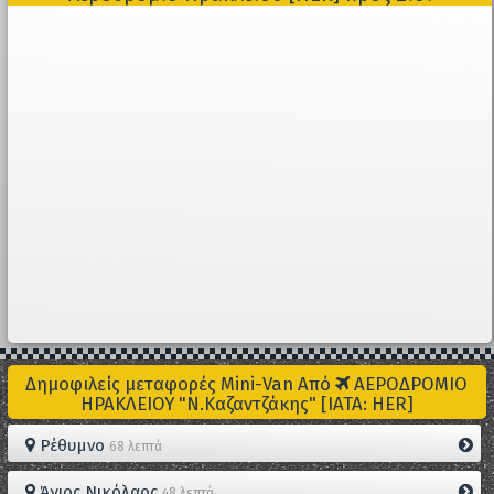
Δημοφιλείς μεταφορές Mini-Van Από
ΑΕΡΟΔΡΟΜΙΟ
ΗΡΑΚΛΕΙΟΥ "Ν.Καζαντζάκης" [IATA: HER]
Ρέθυμνο
68 λεπτά
Άγιος Νικόλαος
48 λεπτά