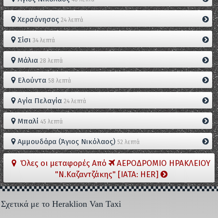
Χερσόνησος
24 λεπτά
Σίσι
34 λεπτά
Μάλια
28 λεπτά
Ελούντα
58 λεπτά
Αγία Πελαγία
24 λεπτά
Μπαλί
45 λεπτά
Αμμουδάρα (Άγιος Νικόλαος)
52 λεπτά
Όλες οι μεταφορές Από
ΑΕΡΟΔΡΟΜΙΟ ΗΡΑΚΛΕΙΟΥ
"Ν.Καζαντζάκης" [IATA: HER]
Σχετικά με το Heraklion Van Taxi