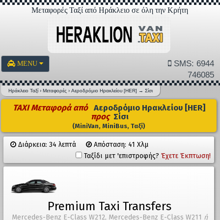
Μεταφορές Ταξί από Ηράκλειο σε όλη την Κρήτη
SMS: 6944
MENU
746085
Ηράκλειο Ταξί
›
Μεταφορές
›
Αεροδρόμιο Ηρακλείου [HER]
→
Σίσι
TAXI Μεταφορά από
Αεροδρόμιο Ηρακλείου [HER]
προς
Σίσι
(MiniVan, MiniBus, Ταξί)
Διάρκεια: 34 λεπτά
Απόσταση: 41 Χλμ
Ταξίδι μετ 'επιστροφής?
Έχετε Έκπτωση!
Premium Taxi Transfers
Mercedes-Benz E-Class W212, Mercedes-Benz E-Class W211
ή