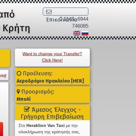
από
SMS: 6944
Επικοινωνία
ν Κρήτη
746085
Want to change your Transfer?
Click Here!
Προέλευση:
ση!
Αεροδρόμιο Ηρακλείου [HER]
Προορισμός:
Μπαλί
Άμεσος Έλεγχος -
Γρήγορη Επιβεβαίωση
Στο
Heraklion Van Taxi
με την
ολοκλήρωση της κράτησής σας,