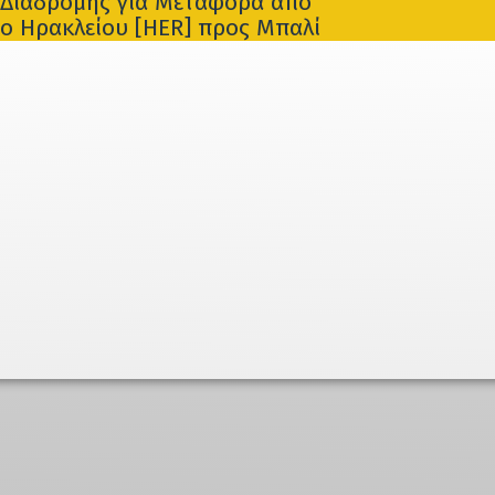
Διαδρομής για Μεταφορά από
ο Ηρακλείου [HER] προς Μπαλί