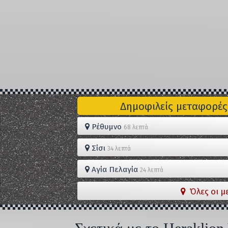
Δημοφιλείς μεταφορές
Ρέθυμνο
68 λεπτά
Σίσι
34 λεπτά
Αγία Πελαγία
24 λεπτά
Όλες οι μ