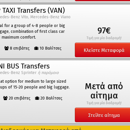
 TAXI Transfers (VAN)
edes-Benz Vito, Mercedes-Benz Viano
al for a group of 4-8 people or big
97€
gage, combination of first class car
 maximum comfort.
Τιμή για μία διαδρομή!
8 επιβάτες
10 Βαλίτσες
Κλείστε Μεταφορά
NI BUS Transfers
edes-Benz Sprinter
ή παρόμοιο
at option for medium to large sized
Μετά από
ups of 15-20 people and big luggage.
αίτημα
20 επιβάτες
20 Βαλίτσες
Τιμή για μία διαδρομή!
Στείλτε αίτημα