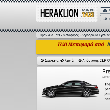
Δ
Ηράκλειο Ταξί
›
Μεταφορές
›
Αεροδρόμιο Ηρακλε
TAXI Μεταφορά από
Α
Διάρκεια: 45 λεπτά
Απόσταση: 52.9 Χ
Pr
Merc
The
peo
jou
com