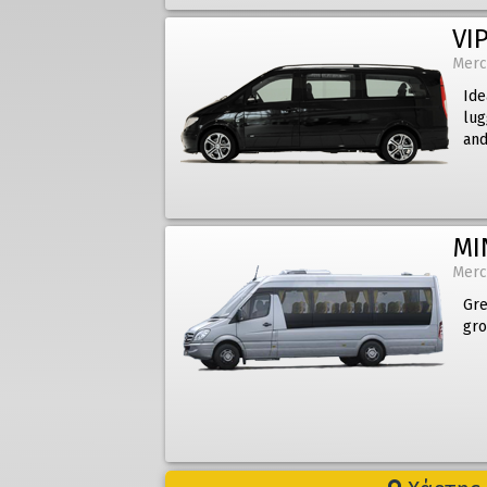
VIP
Merc
Ide
lug
and
MI
Merc
Gre
gro