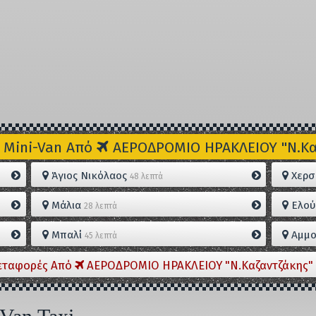
 Mini-Van Από
ΑΕΡΟΔΡΟΜΙΟ ΗΡΑΚΛΕΙΟΥ "Ν.Καζ
Άγιος Νικόλαος
Χερσ
48 λεπτά
Μάλια
Ελού
28 λεπτά
Μπαλί
Αμμο
45 λεπτά
εταφορές Από
ΑΕΡΟΔΡΟΜΙΟ ΗΡΑΚΛΕΙΟΥ "Ν.Καζαντζάκης" 