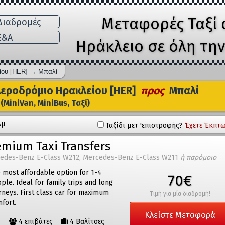
Μεταφορές Ταξί 
ιαδρομές
E&A
Ηράκλειο σε όλη τη
ίου [HER]
→
Μπαλί
εροδρόμιο Ηρακλείου [HER]
προς
Μπαλί
(MiniVan, MiniBus, Ταξί)
λμ
Ταξίδι μετ 'επιστροφής?
Έχετε Έκπτω
emium Taxi Transfers
edes-Benz E-Class W212, Mercedes-Benz E-Class W211
ή παρόμοιο
 most affordable option for 1-4
70€
ple. Ideal for family trips and long
rneys. First class car for maximum
Τιμή για μία διαδρομή!
fort.
Κλείστε Μεταφορά
4 επιβάτες
4 Βαλίτσες