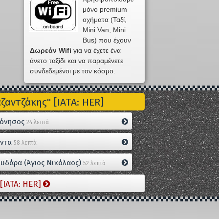
μόνο premium
οχήματα (Ταξί,
Mini Van, Mini
Bus) που έχουν
Δωρεάν Wifi
για να έχετε ένα
άνετο ταξίδι και να παραμένετε
συνδεδεμένοι με τον κόσμο.
αντζάκης" [IATA: HER]
όνησος
24 λεπτά
ντα
58 λεπτά
υδάρα (Άγιος Νικόλαος)
52 λεπτά
[IATA: HER]