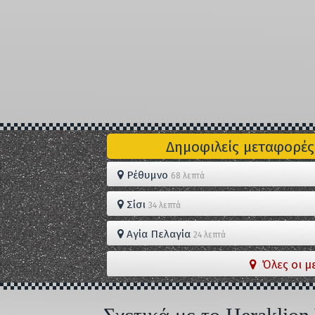
Δημοφιλείς μεταφορές
Ρέθυμνο
68 λεπτά
Σίσι
34 λεπτά
Αγία Πελαγία
24 λεπτά
Όλες οι μ