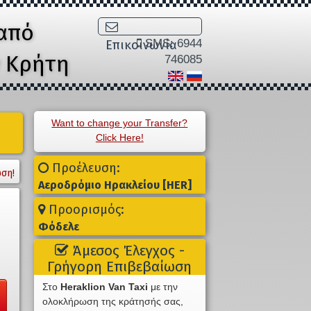
από
SMS: 6944
Επικοινωνία
ν Κρήτη
746085
Want to change your Transfer?
Click Here!
Προέλευση:
ση!
Αεροδρόμιο Ηρακλείου [HER]
Προορισμός:
Φόδελε
Άμεσος Έλεγχος -
Γρήγορη Επιβεβαίωση
Στο
Heraklion Van Taxi
με την
ολοκλήρωση της κράτησής σας,