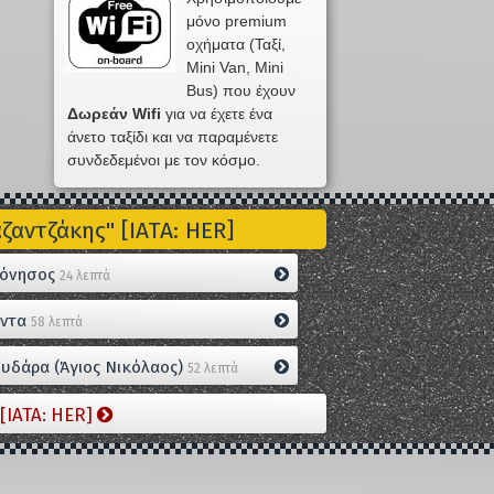
μόνο premium
οχήματα (Ταξί,
Mini Van, Mini
Bus) που έχουν
Δωρεάν Wifi
για να έχετε ένα
άνετο ταξίδι και να παραμένετε
συνδεδεμένοι με τον κόσμο.
αντζάκης" [IATA: HER]
όνησος
24 λεπτά
ντα
58 λεπτά
υδάρα (Άγιος Νικόλαος)
52 λεπτά
[IATA: HER]