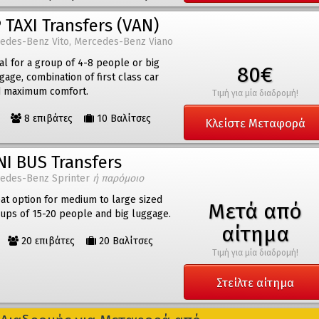
 TAXI Transfers (VAN)
edes-Benz Vito, Mercedes-Benz Viano
al for a group of 4-8 people or big
80€
gage, combination of first class car
 maximum comfort.
Τιμή για μία διαδρομή!
8 επιβάτες
10 Βαλίτσες
Κλείστε Μεταφορά
NI BUS Transfers
edes-Benz Sprinter
ή παρόμοιο
at option for medium to large sized
Μετά από
ups of 15-20 people and big luggage.
αίτημα
20 επιβάτες
20 Βαλίτσες
Τιμή για μία διαδρομή!
Στείλτε αίτημα