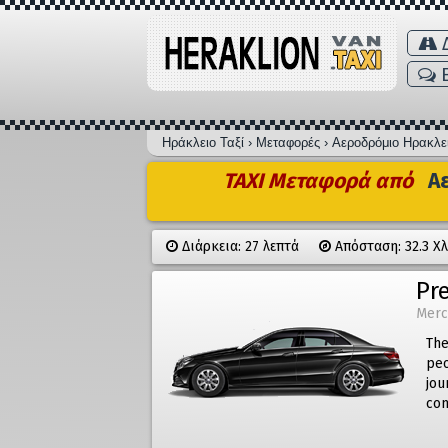
Δ
Ηράκλειο Ταξί
›
Μεταφορές
›
Αεροδρόμιο Ηρακλε
TAXI Μεταφορά από
Αε
Διάρκεια: 27 λεπτά
Απόσταση: 32.3 Χ
Pr
Merc
The
peo
jou
com