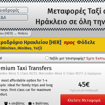
Μεταφορές Ταξί 
ιαδρομές
E&A
Ηράκλειο σε όλη τη
ίου [HER]
→
Φόδελε
ροδρόμιο Ηρακλείου [HER]
προς
Φόδελε
(MiniVan, MiniBus, Ταξί)
λμ
Ταξίδι μετ 'επιστροφής?
Έχετε Έκπτω
emium Taxi Transfers
edes-Benz E-Class W212, Mercedes-Benz E-Class W211
ή παρόμοιο
 most affordable option for 1-4
45€
ple. Ideal for family trips and long
rneys. First class car for maximum
Τιμή για μία διαδρομή!
fort.
Κλείστε Μεταφορά
4 επιβάτες
4 Βαλίτσες