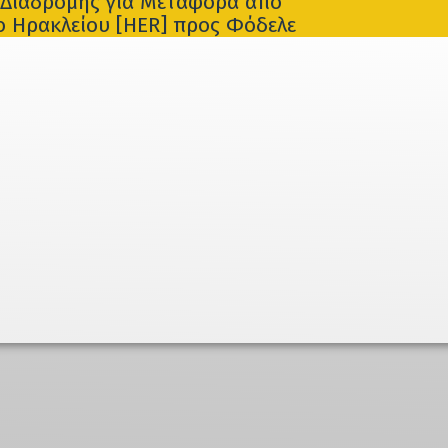
Διαδρομής για Μεταφορά από
ο Ηρακλείου [HER] προς Φόδελε