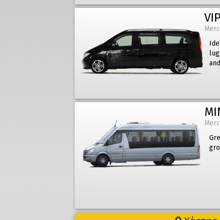
VIP
Merc
Ide
lug
and
MI
Merc
Gre
gro