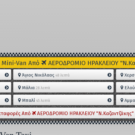
 Mini-Van Από
ΑΕΡΟΔΡΟΜΙΟ ΗΡΑΚΛΕΙΟΥ "Ν.Καζ
Άγιος Νικόλαος
Χερσ
48 λεπτά
Μάλια
Ελού
28 λεπτά
Μπαλί
Αμμο
45 λεπτά
εταφορές Από
ΑΕΡΟΔΡΟΜΙΟ ΗΡΑΚΛΕΙΟΥ "Ν.Καζαντζάκης" 