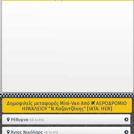
Δημοφιλείς μεταφορές Mini-Van Από
ΑΕΡΟΔΡΟΜΙΟ
ΗΡΑΚΛΕΙΟΥ "Ν.Καζαντζάκης" [IATA: HER]
Ρέθυμνο
68 λεπτά
Άγιος Νικόλαος
48 λεπτά