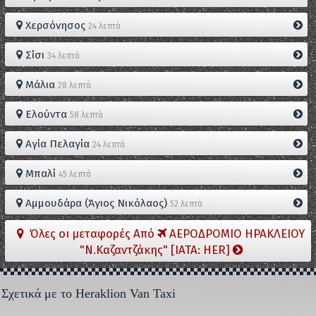
Χερσόνησος
24 λεπτά
Σίσι
34 λεπτά
Μάλια
28 λεπτά
Ελούντα
58 λεπτά
Αγία Πελαγία
24 λεπτά
Μπαλί
45 λεπτά
Αμμουδάρα (Άγιος Νικόλαος)
52 λεπτά
Όλες οι μεταφορές Από
ΑΕΡΟΔΡΟΜΙΟ ΗΡΑΚΛΕΙΟΥ
"Ν.Καζαντζάκης" [IATA: HER]
Σχετικά με το Heraklion Van Taxi