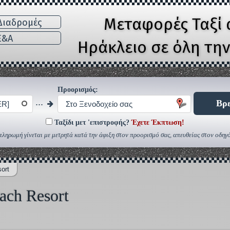
Μεταφορές Ταξί 
ιαδρομές
E&A
Ηράκλειο σε όλη τη
Προορισμός:
...
Βρε
ER]
Στο Ξενοδοχείο σας
Ταξίδι μετ 'επιστροφής?
Έχετε Έκπτωση!
πληρωμή γίνεται με μετρητά κατά την άφιξη στον προορισμό σας, απευθείας στον οδηγό
ort
ach Resort