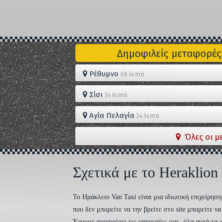
Δημοφιλείς μεταφορές
Ρέθυμνο
68 λεπτά
Σίσι
34 λεπτά
Αγία Πελαγία
24 λεπτά
Όλες οι μ
Σχετικά με το Heraklion
To Ηράκλειο Van Taxi είναι μια ιδιωτική επιχείρη
που δεν μπορείτε να την βρείτε στο site μπορείτε 
Έχουμε προσφέρει τις υπηρεσίες μας, όλα αυτά τα χ