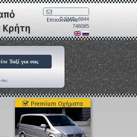
από
SMS: 6944
Επικοινωνία
ν Κρήτη
746085
ίτε Ταξί για σας
 σας.
Premium Οχήματα