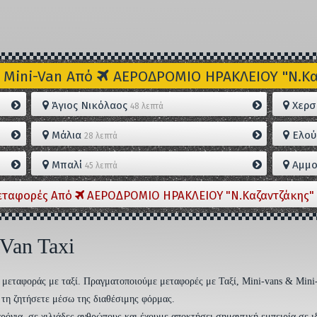
 Mini-Van Από
ΑΕΡΟΔΡΟΜΙΟ ΗΡΑΚΛΕΙΟΥ "Ν.Καζ
Άγιος Νικόλαος
Χερσ
48 λεπτά
Μάλια
Ελού
28 λεπτά
Μπαλί
Αμμο
45 λεπτά
εταφορές Από
ΑΕΡΟΔΡΟΜΙΟ ΗΡΑΚΛΕΙΟΥ "Ν.Καζαντζάκης" 
 Van Taxi
ση μεταφοράς με ταξί. Πραγματοποιούμε μεταφορές με Ταξί, Mini-vans & Mini
να τη ζητήσετε μέσω της διαθέσιμης φόρμας.
ρόνια, σε χιλιάδες ανθρώπους και έχουμε αποκτήσει σημαντική εμπειρία σε ι