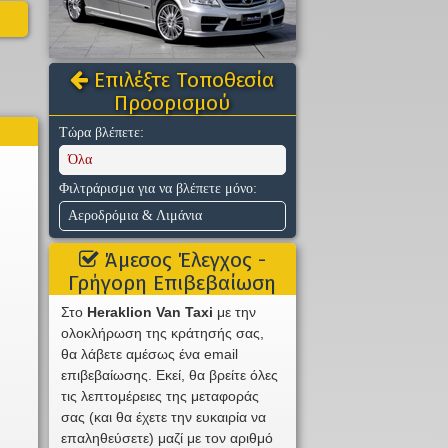
Επιλέξτε Τοποθεσία
Προορισμού
Τώρα βλέπετε:
Όλα
Φιλτράρισμα για να βλέπετε μόνο:
Αεροδρόμια & Λιμάνια
Άμεσος Έλεγχος -
Γρήγορη Επιβεβαίωση
Στο
Heraklion Van Taxi
με την
ολοκλήρωση της κράτησής σας,
θα λάβετε αμέσως ένα email
επιβεβαίωσης. Εκεί, θα βρείτε όλες
τις λεπτομέρειες της μεταφοράς
σας (και θα έχετε την ευκαιρία να
επαληθεύσετε) μαζί με τον αριθμό