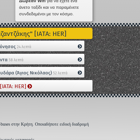
Δωρεάν Wifi
για να έχετε ένα
άνετο ταξίδι και να παραμένετε
συνδεδεμένοι με τον κόσμο.
αντζάκης" [IATA: HER]
όνησος
24 λεπτά
ντα
58 λεπτά
υδάρα (Άγιος Νικόλαος)
52 λεπτά
[IATA: HER]
-buses στην Κρήτη. Οποιαδήποτε ειδική διαδρομή
διωτικές μεταφορές.