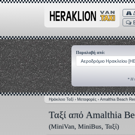
Δ
Παραλαβή από:
Αεροδρόμιο Ηρακλείου [H
* Η 
Ηράκλειο Ταξί
›
Μεταφορές
›
Amalthia Beach Res
Ταξί από Amalthia Be
(MiniVan, MiniBus, Ταξί)