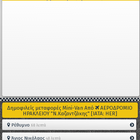
Δημοφιλείς μεταφορές Mini-Van Από
ΑΕΡΟΔΡΟΜΙΟ
ΗΡΑΚΛΕΙΟΥ "Ν.Καζαντζάκης" [IATA: HER]
Ρέθυμνο
68 λεπτά
Άγιος Νικόλαος
48 λεπτά