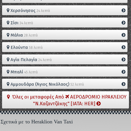
Χερσόνησος
24 λεπτά
Σίσι
34 λεπτά
Μάλια
28 λεπτά
Ελούντα
58 λεπτά
Αγία Πελαγία
24 λεπτά
Μπαλί
45 λεπτά
Αμμουδάρα (Άγιος Νικόλαος)
52 λεπτά
Όλες οι μεταφορές Από
ΑΕΡΟΔΡΟΜΙΟ ΗΡΑΚΛΕΙΟΥ
"Ν.Καζαντζάκης" [IATA: HER]
Σχετικά με το Heraklion Van Taxi