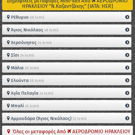
Δημοφιλείς μεταφορές Mini-Van Από
ΑΕΡΟΔΡΟΜΙΟ
ΗΡΑΚΛΕΙΟΥ "Ν.Καζαντζάκης" [IATA: HER]
Ρέθυμνο
68 λεπτά
Άγιος Νικόλαος
48 λεπτά
Χερσόνησος
24 λεπτά
Σίσι
34 λεπτά
Μάλια
28 λεπτά
Ελούντα
58 λεπτά
Αγία Πελαγία
24 λεπτά
Μπαλί
45 λεπτά
Αμμουδάρα (Άγιος Νικόλαος)
52 λεπτά
Όλες οι μεταφορές Από
ΑΕΡΟΔΡΟΜΙΟ ΗΡΑΚΛΕΙΟΥ