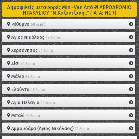
Δημοφιλείς μεταφορές Mini-Van Από
ΑΕΡΟΔΡΟΜΙΟ
ΗΡΑΚΛΕΙΟΥ "Ν.Καζαντζάκης" [IATA: HER]
Ρέθυμνο
68 λεπτά
Άγιος Νικόλαος
48 λεπτά
Χερσόνησος
24 λεπτά
Σίσι
34 λεπτά
Μάλια
28 λεπτά
Ελούντα
58 λεπτά
Αγία Πελαγία
24 λεπτά
Μπαλί
45 λεπτά
Αμμουδάρα (Άγιος Νικόλαος)
52 λεπτά