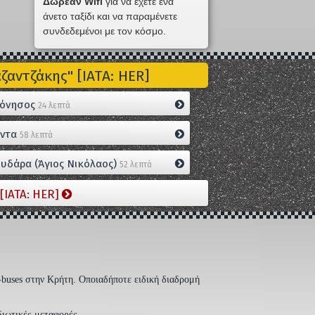
Δωρεάν Wifi
για να έχετε ένα
άνετο ταξίδι και να παραμένετε
συνδεδεμένοι με τον κόσμο.
αντζάκης" [IATA: HER]
όνησος
24 λεπτά
ντα
58 λεπτά
υδάρα (Άγιος Νικόλαος)
52 λεπτά
[IATA: HER]
-buses στην Κρήτη. Οποιαδήποτε ειδική διαδρομή
διωτικές μεταφορές.