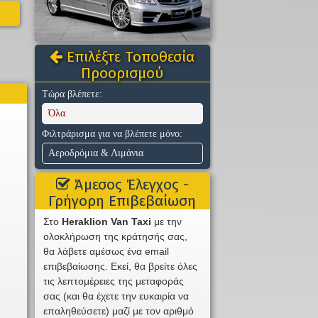
Επιλέξτε Τοποθεσία
Προορισμού
Τώρα βλέπετε:
Όλα
Φιλτράρισμα για να βλέπετε μόνο:
Αεροδρόμια & Λιμάνια
Άμεσος Έλεγχος -
Γρήγορη Επιβεβαίωση
Στο
Heraklion Van Taxi
με την
ολοκλήρωση της κράτησής σας,
θα λάβετε αμέσως ένα email
επιβεβαίωσης. Εκεί, θα βρείτε όλες
τις λεπτομέρειες της μεταφοράς
σας (και θα έχετε την ευκαιρία να
επαληθεύσετε) μαζί με τον αριθμό