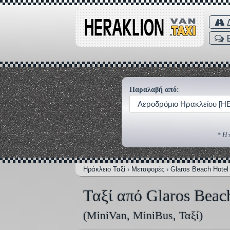
Δ
Παραλαβή από:
Αεροδρόμιο Ηρακλείου [H
* Η 
Ηράκλειο Ταξί
›
Μεταφορές
›
Glaros Beach Hotel
Ταξί από Glaros Beac
(MiniVan, MiniBus, Ταξί)