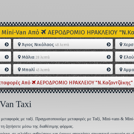
 Mini-Van Από
ΑΕΡΟΔΡΟΜΙΟ ΗΡΑΚΛΕΙΟΥ "Ν.Καζ
Άγιος Νικόλαος
Χερσ
48 λεπτά
Μάλια
Ελού
28 λεπτά
Μπαλί
Αμμο
45 λεπτά
εταφορές Από
ΑΕΡΟΔΡΟΜΙΟ ΗΡΑΚΛΕΙΟΥ "Ν.Καζαντζάκης" 
 Van Taxi
ση μεταφοράς με ταξί. Πραγματοποιούμε μεταφορές με Ταξί, Mini-vans & Mini
να τη ζητήσετε μέσω της διαθέσιμης φόρμας.
ρόνια, σε χιλιάδες ανθρώπους και έχουμε αποκτήσει σημαντική εμπειρία σε ι