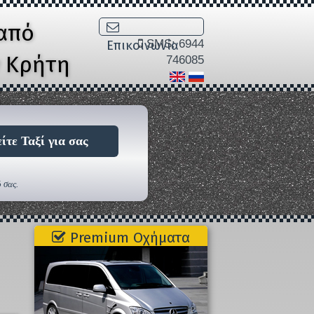
από
SMS: 6944
Επικοινωνία
ν Κρήτη
746085
ίτε Ταξί για σας
 σας.
Premium Οχήματα