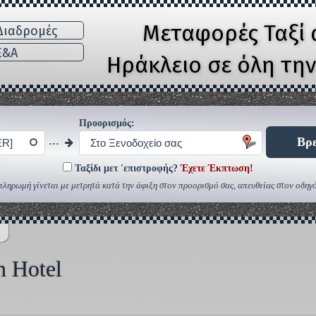
Μεταφορές Ταξί 
ιαδρομές
E&A
Ηράκλειο σε όλη τη
Προορισμός:
...
Βρε
ER]
Στο Ξενοδοχείο σας
Ταξίδι μετ 'επιστροφής?
Έχετε Έκπτωση!
πληρωμή γίνεται με μετρητά κατά την άφιξη στον προορισμό σας, απευθείας στον οδηγό
h Hotel