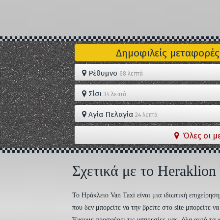
Δημοφιλείς μεταφορές
Ρέθυμνο
68 λεπτά
Σίσι
34 λεπτά
Αγία Πελαγία
24 λεπτά
Όλες οι μ
Σχετικά με το Heraklion
To Ηράκλειο Van Taxi είναι μια ιδιωτική επιχείρη
που δεν μπορείτε να την βρείτε στο site μπορείτε 
Έχουμε προσφέρει τις υπηρεσίες μας, όλα αυτά τα χ