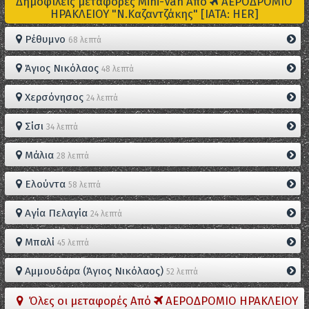
Δημοφιλείς μεταφορές Mini-Van Από
ΑΕΡΟΔΡΟΜΙΟ
ΗΡΑΚΛΕΙΟΥ "Ν.Καζαντζάκης" [IATA: HER]
Ρέθυμνο
68 λεπτά
Άγιος Νικόλαος
48 λεπτά
Χερσόνησος
24 λεπτά
Σίσι
34 λεπτά
Μάλια
28 λεπτά
Ελούντα
58 λεπτά
Αγία Πελαγία
24 λεπτά
Μπαλί
45 λεπτά
Αμμουδάρα (Άγιος Νικόλαος)
52 λεπτά
Όλες οι μεταφορές Από
ΑΕΡΟΔΡΟΜΙΟ ΗΡΑΚΛΕΙΟΥ