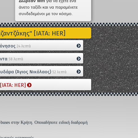
Δωρεάν Wifi
για να έχετε ένα
άνετο ταξίδι και να παραμένετε
συνδεδεμένοι με τον κόσμο.
αντζάκης" [IATA: HER]
όνησος
24 λεπτά
ντα
58 λεπτά
υδάρα (Άγιος Νικόλαος)
52 λεπτά
[IATA: HER]
-buses στην Κρήτη. Οποιαδήποτε ειδική διαδρομή
διωτικές μεταφορές.