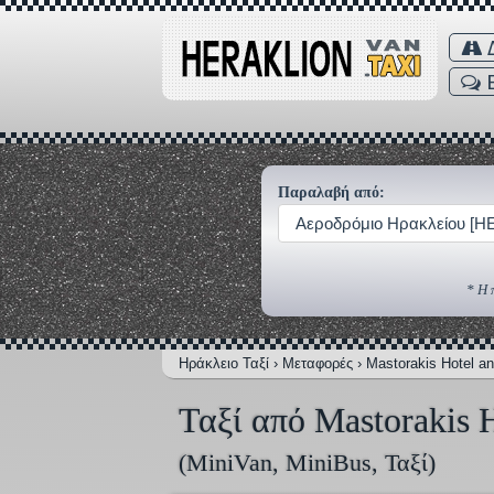
Δ
Παραλαβή από:
Αεροδρόμιο Ηρακλείου [H
* Η 
Ηράκλειο Ταξί
›
Μεταφορές
›
Mastorakis Hotel a
Ταξί από Mastorakis H
(MiniVan, MiniBus, Ταξί)