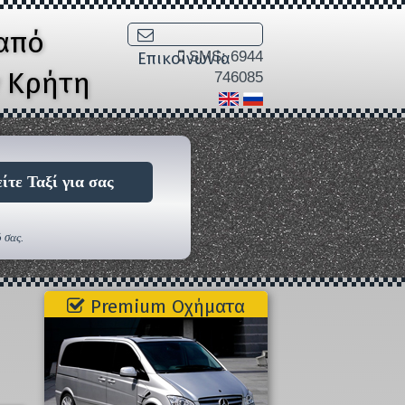
από
SMS: 6944
Επικοινωνία
ν Κρήτη
746085
ίτε Ταξί για σας
 σας.
Premium Οχήματα