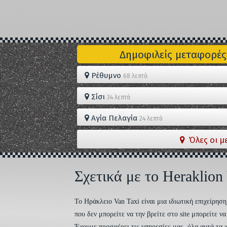
Δημοφιλείς μεταφορές
Ρέθυμνο
68 λεπτά
Σίσι
34 λεπτά
Αγία Πελαγία
24 λεπτά
Όλες οι μ
Σχετικά με το Heraklion
To Ηράκλειο Van Taxi είναι μια ιδιωτική επιχείρη
που δεν μπορείτε να την βρείτε στο site μπορείτε 
Έχουμε προσφέρει τις υπηρεσίες μας, όλα αυτά τα χ