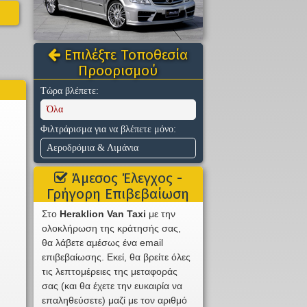
Επιλέξτε Τοποθεσία
Προορισμού
Τώρα βλέπετε:
Όλα
Φιλτράρισμα για να βλέπετε μόνο:
Αεροδρόμια & Λιμάνια
Άμεσος Έλεγχος -
Γρήγορη Επιβεβαίωση
Στο
Heraklion Van Taxi
με την
ολοκλήρωση της κράτησής σας,
θα λάβετε αμέσως ένα email
επιβεβαίωσης. Εκεί, θα βρείτε όλες
τις λεπτομέρειες της μεταφοράς
σας (και θα έχετε την ευκαιρία να
επαληθεύσετε) μαζί με τον αριθμό