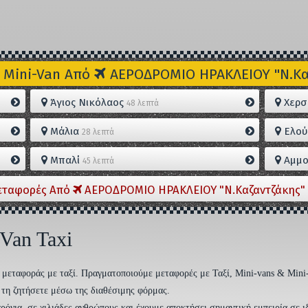
 Mini-Van Από
ΑΕΡΟΔΡΟΜΙΟ ΗΡΑΚΛΕΙΟΥ "Ν.Καζ
Άγιος Νικόλαος
Χερσ
48 λεπτά
Μάλια
Ελού
28 λεπτά
Μπαλί
Αμμο
45 λεπτά
εταφορές Από
ΑΕΡΟΔΡΟΜΙΟ ΗΡΑΚΛΕΙΟΥ "Ν.Καζαντζάκης" 
 Van Taxi
ση μεταφοράς με ταξί. Πραγματοποιούμε μεταφορές με Ταξί, Mini-vans & Mini
να τη ζητήσετε μέσω της διαθέσιμης φόρμας.
ρόνια, σε χιλιάδες ανθρώπους και έχουμε αποκτήσει σημαντική εμπειρία σε ι