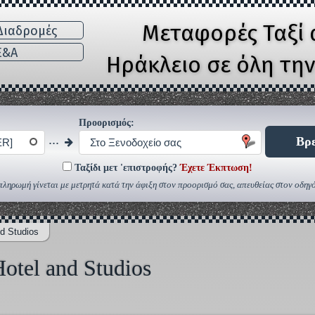
Μεταφορές Ταξί 
ιαδρομές
E&A
Ηράκλειο σε όλη τη
Προορισμός:
...
Βρε
ER]
Στο Ξενοδοχείο σας
Ταξίδι μετ 'επιστροφής?
Έχετε Έκπτωση!
πληρωμή γίνεται με μετρητά κατά την άφιξη στον προορισμό σας, απευθείας στον οδηγό
nd Studios
otel and Studios