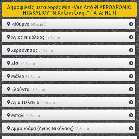
Δημοφιλείς μεταφορές Mini-Van Από
ΑΕΡΟΔΡΟΜΙΟ
ΗΡΑΚΛΕΙΟΥ "Ν.Καζαντζάκης" [IATA: HER]
Ρέθυμνο
68 λεπτά
Άγιος Νικόλαος
48 λεπτά
Χερσόνησος
24 λεπτά
Σίσι
34 λεπτά
Μάλια
28 λεπτά
Ελούντα
58 λεπτά
Αγία Πελαγία
24 λεπτά
Μπαλί
45 λεπτά
Αμμουδάρα (Άγιος Νικόλαος)
52 λεπτά