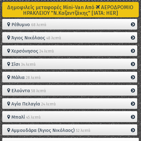
Δημοφιλείς μεταφορές Mini-Van Από
ΑΕΡΟΔΡΟΜΙΟ
ΗΡΑΚΛΕΙΟΥ "Ν.Καζαντζάκης" [IATA: HER]
Ρέθυμνο
68 λεπτά
Άγιος Νικόλαος
48 λεπτά
Χερσόνησος
24 λεπτά
Σίσι
34 λεπτά
Μάλια
28 λεπτά
Ελούντα
58 λεπτά
Αγία Πελαγία
24 λεπτά
Μπαλί
45 λεπτά
Αμμουδάρα (Άγιος Νικόλαος)
52 λεπτά