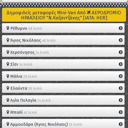
Δημοφιλείς μεταφορές Mini-Van Από
ΑΕΡΟΔΡΟΜΙΟ
ΗΡΑΚΛΕΙΟΥ "Ν.Καζαντζάκης" [IATA: HER]
Ρέθυμνο
68 λεπτά
Άγιος Νικόλαος
48 λεπτά
Χερσόνησος
24 λεπτά
Σίσι
34 λεπτά
Μάλια
28 λεπτά
Ελούντα
58 λεπτά
Αγία Πελαγία
24 λεπτά
Μπαλί
45 λεπτά
Αμμουδάρα (Άγιος Νικόλαος)
52 λεπτά