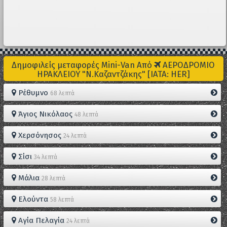
Δημοφιλείς μεταφορές Mini-Van Από
ΑΕΡΟΔΡΟΜΙΟ
ΗΡΑΚΛΕΙΟΥ "Ν.Καζαντζάκης" [IATA: HER]
Ρέθυμνο
68 λεπτά
Άγιος Νικόλαος
48 λεπτά
Χερσόνησος
24 λεπτά
Σίσι
34 λεπτά
Μάλια
28 λεπτά
Ελούντα
58 λεπτά
Αγία Πελαγία
24 λεπτά