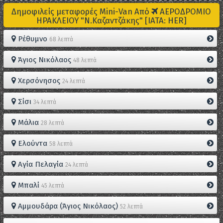
Δημοφιλείς μεταφορές Mini-Van Από
ΑΕΡΟΔΡΟΜΙΟ
ΗΡΑΚΛΕΙΟΥ "Ν.Καζαντζάκης" [IATA: HER]
Ρέθυμνο
68 λεπτά
Άγιος Νικόλαος
48 λεπτά
Χερσόνησος
24 λεπτά
Σίσι
34 λεπτά
Μάλια
28 λεπτά
Ελούντα
58 λεπτά
Αγία Πελαγία
24 λεπτά
Μπαλί
45 λεπτά
Αμμουδάρα (Άγιος Νικόλαος)
52 λεπτά