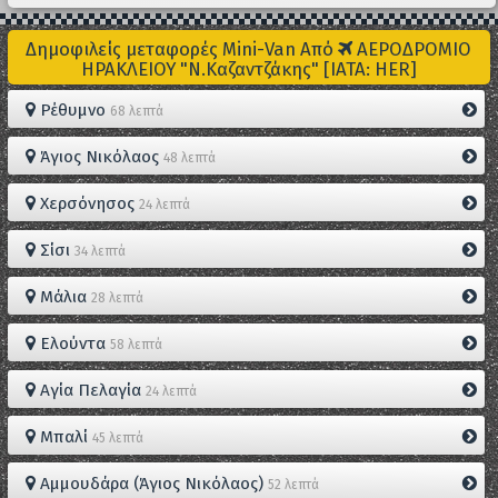
Δημοφιλείς μεταφορές Mini-Van Από
ΑΕΡΟΔΡΟΜΙΟ
ΗΡΑΚΛΕΙΟΥ "Ν.Καζαντζάκης" [IATA: HER]
Ρέθυμνο
68 λεπτά
Άγιος Νικόλαος
48 λεπτά
Χερσόνησος
24 λεπτά
Σίσι
34 λεπτά
Μάλια
28 λεπτά
Ελούντα
58 λεπτά
Αγία Πελαγία
24 λεπτά
Μπαλί
45 λεπτά
Αμμουδάρα (Άγιος Νικόλαος)
52 λεπτά