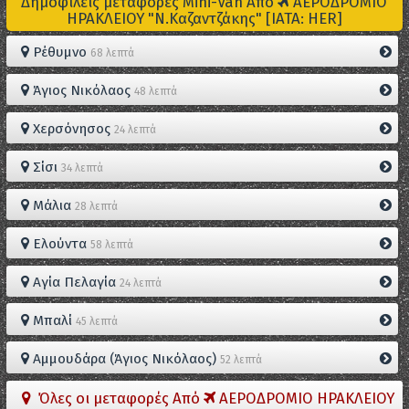
Δημοφιλείς μεταφορές Mini-Van Από
ΑΕΡΟΔΡΟΜΙΟ
ΗΡΑΚΛΕΙΟΥ "Ν.Καζαντζάκης" [IATA: HER]
Ρέθυμνο
68 λεπτά
Άγιος Νικόλαος
48 λεπτά
Χερσόνησος
24 λεπτά
Σίσι
34 λεπτά
Μάλια
28 λεπτά
Ελούντα
58 λεπτά
Αγία Πελαγία
24 λεπτά
Μπαλί
45 λεπτά
Αμμουδάρα (Άγιος Νικόλαος)
52 λεπτά
Όλες οι μεταφορές Από
ΑΕΡΟΔΡΟΜΙΟ ΗΡΑΚΛΕΙΟΥ