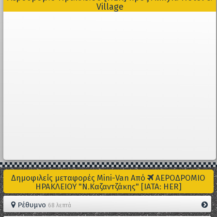
Village
Δημοφιλείς μεταφορές Mini-Van Από
ΑΕΡΟΔΡΟΜΙΟ
ΗΡΑΚΛΕΙΟΥ "Ν.Καζαντζάκης" [IATA: HER]
Ρέθυμνο
68 λεπτά