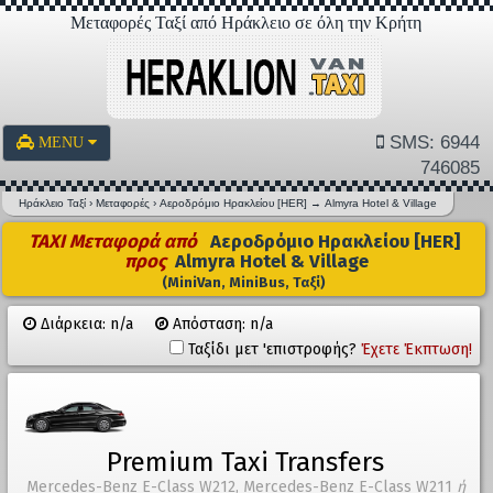
Μεταφορές Ταξί από Ηράκλειο σε όλη την Κρήτη
SMS: 6944
MENU
746085
Ηράκλειο Ταξί
›
Μεταφορές
›
Αεροδρόμιο Ηρακλείου [HER]
→
Almyra Hotel & Village
TAXI Μεταφορά από
Αεροδρόμιο Ηρακλείου [HER]
προς
Almyra Hotel & Village
(MiniVan, MiniBus, Ταξί)
Διάρκεια: n/a
Απόσταση: n/a
Ταξίδι μετ 'επιστροφής?
Έχετε Έκπτωση!
Premium Taxi Transfers
Mercedes-Benz E-Class W212, Mercedes-Benz E-Class W211
ή