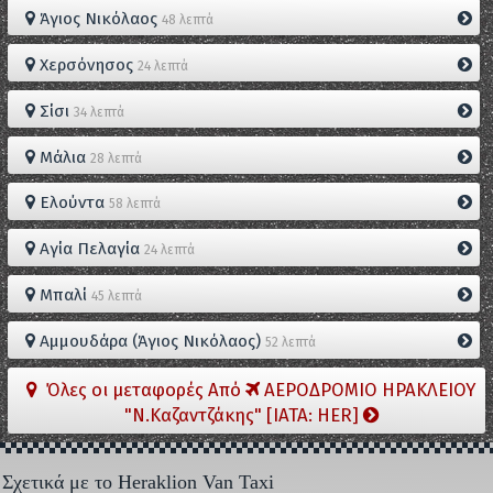
Άγιος Νικόλαος
48 λεπτά
Χερσόνησος
24 λεπτά
Σίσι
34 λεπτά
Μάλια
28 λεπτά
Ελούντα
58 λεπτά
Αγία Πελαγία
24 λεπτά
Μπαλί
45 λεπτά
Αμμουδάρα (Άγιος Νικόλαος)
52 λεπτά
Όλες οι μεταφορές Από
ΑΕΡΟΔΡΟΜΙΟ ΗΡΑΚΛΕΙΟΥ
"Ν.Καζαντζάκης" [IATA: HER]
Σχετικά με το Heraklion Van Taxi