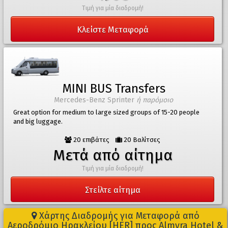
Τιμή για μία διαδρομή!
Κλείστε Μεταφορά
MINI BUS Transfers
Mercedes-Benz Sprinter
ή παρόμοιο
Great option for medium to large sized groups of 15-20 people
and big luggage.
20 επιβάτες
20 Βαλίτσες
Μετά από αίτημα
Τιμή για μία διαδρομή!
Στείλτε αίτημα
Χάρτης Διαδρομής για Μεταφορά από
Αεροδρόμιο Ηρακλείου [HER] προς Almyra Hotel &