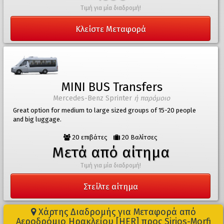
Τιμή για μία διαδρομή!
Κλείστε Μεταφορά
MINI BUS Transfers
Mercedes-Benz Sprinter
ή παρόμοιο
Great option for medium to large sized groups of 15-20 people
and big luggage.
20 επιβάτες
20 Βαλίτσες
Μετά από αίτημα
Τιμή για μία διαδρομή!
Στείλτε αίτημα
Χάρτης Διαδρομής για Μεταφορά από
Αεροδρόμιο Ηρακλείου [HER] προς Sirios-Morfi