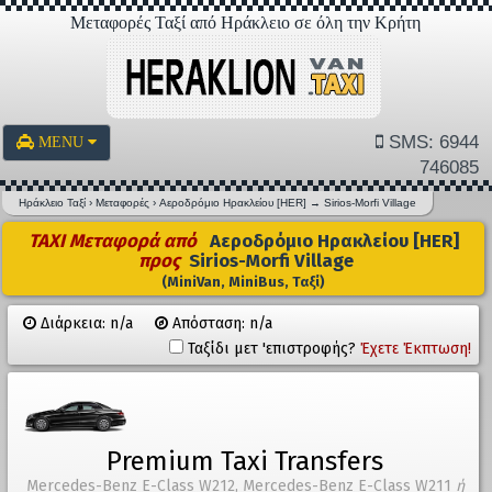
Μεταφορές Ταξί από Ηράκλειο σε όλη την Κρήτη
SMS: 6944
MENU
746085
Ηράκλειο Ταξί
›
Μεταφορές
›
Αεροδρόμιο Ηρακλείου [HER]
→
Sirios-Morfi Village
TAXI Μεταφορά από
Αεροδρόμιο Ηρακλείου [HER]
προς
Sirios-Morfi Village
(MiniVan, MiniBus, Ταξί)
Διάρκεια: n/a
Απόσταση: n/a
Ταξίδι μετ 'επιστροφής?
Έχετε Έκπτωση!
Premium Taxi Transfers
Mercedes-Benz E-Class W212, Mercedes-Benz E-Class W211
ή