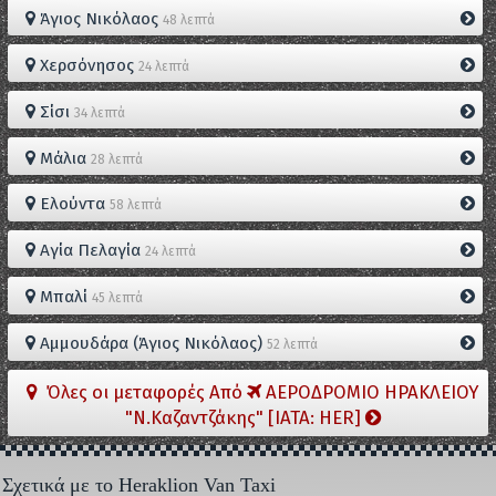
Άγιος Νικόλαος
48 λεπτά
Χερσόνησος
24 λεπτά
Σίσι
34 λεπτά
Μάλια
28 λεπτά
Ελούντα
58 λεπτά
Αγία Πελαγία
24 λεπτά
Μπαλί
45 λεπτά
Αμμουδάρα (Άγιος Νικόλαος)
52 λεπτά
Όλες οι μεταφορές Από
ΑΕΡΟΔΡΟΜΙΟ ΗΡΑΚΛΕΙΟΥ
"Ν.Καζαντζάκης" [IATA: HER]
Σχετικά με το Heraklion Van Taxi