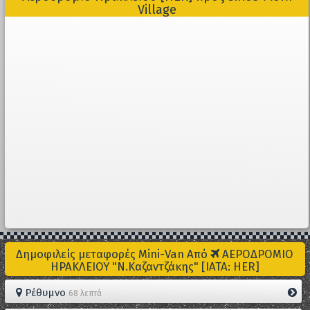
Village
Δημοφιλείς μεταφορές Mini-Van Από
ΑΕΡΟΔΡΟΜΙΟ
ΗΡΑΚΛΕΙΟΥ "Ν.Καζαντζάκης" [IATA: HER]
Ρέθυμνο
68 λεπτά