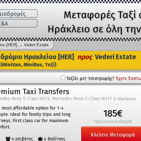
Μεταφορές Ταξί 
ιαδρομές
E&A
Ηράκλειο σε όλη τη
ίου [HER]
→
Vederi Estate
δρόμιο Ηρακλείου [HER]
προς
Vederi Estate
(MiniVan, MiniBus, Ταξί)
Ταξίδι μετ 'επιστροφής?
Έχετε Έκπτω
emium Taxi Transfers
edes-Benz E-Class W212, Mercedes-Benz E-Class W211
ή παρόμοιο
 most affordable option for 1-4
185€
ple. Ideal for family trips and long
rneys. First class car for maximum
Τιμή για μία διαδρομή!
fort.
Κλείστε Μεταφορά
4 επιβάτες
4 Βαλίτσες