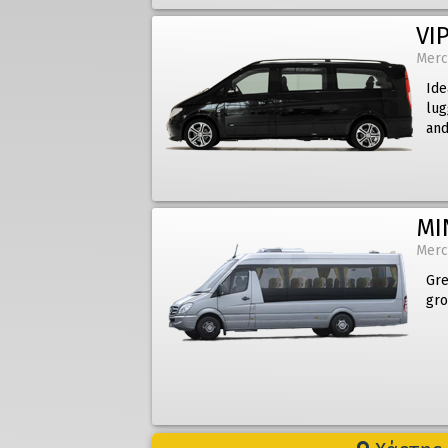
VIP
Merc
Ide
lug
and
MI
Merc
Gre
gro