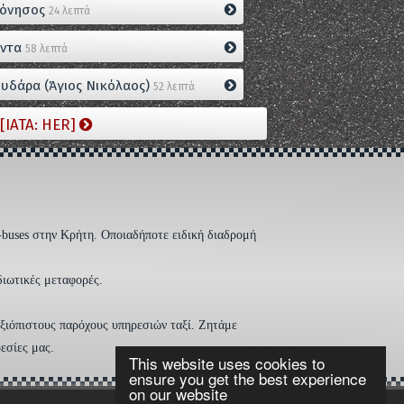
όνησος
24 λεπτά
ντα
58 λεπτά
υδάρα (Άγιος Νικόλαος)
52 λεπτά
[IATA: HER]
-buses στην Κρήτη. Οποιαδήποτε ειδική διαδρομή
διωτικές μεταφορές.
 αξιόπιστους παρόχους υπηρεσιών ταξί. Ζητάμε
εσίες μας.
This website uses cookies to
ensure you get the best experience
on our website