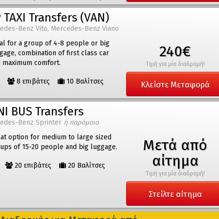
 TAXI Transfers (VAN)
edes-Benz Vito, Mercedes-Benz Viano
al for a group of 4-8 people or big
240€
gage, combination of first class car
 maximum comfort.
Τιμή για μία διαδρομή!
8 επιβάτες
10 Βαλίτσες
Κλείστε Μεταφορά
NI BUS Transfers
edes-Benz Sprinter
ή παρόμοιο
at option for medium to large sized
Μετά από
ups of 15-20 people and big luggage.
αίτημα
20 επιβάτες
20 Βαλίτσες
Τιμή για μία διαδρομή!
Στείλτε αίτημα