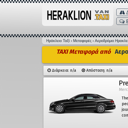
Δ
Ηράκλειο Ταξί
›
Μεταφορές
›
Αεροδρόμιο Ηρακλε
TAXI Μεταφορά από
Αερο
Διάρκεια: n/a
Απόσταση: n/a
Pr
Merc
The
peo
jou
com