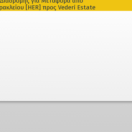
Διαδρομής για Μεταφορά από
ακλείου [HER] προς Vederi Estate