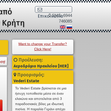
από
SMS: 6944
Επικοινωνία
ν Κρήτη
746085
Want to change your Transfer?
Click Here!
Προέλευση:
ση!
Αεροδρόμιο Ηρακλείου [HER]
Προορισμός:
Vederi Estate
Το Vederi Estate βρίσκεται σε μια
ήσυχη τοποθεσία μέσα σε έναν
ελαιώνα και αποτελείται από 3
παραδοσιακές βίλες με ιδιωτική
πισίνα. Η παραλία Γεράνι απέχει