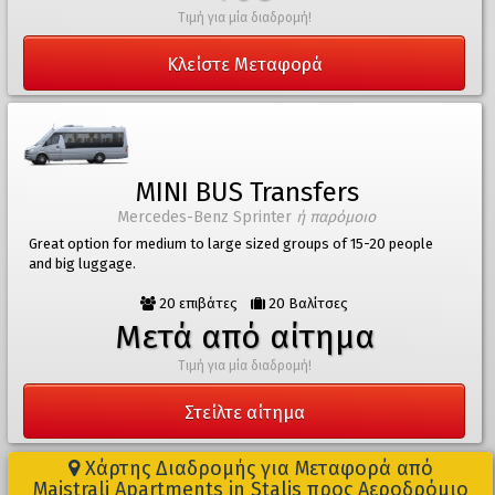
Τιμή για μία διαδρομή!
Κλείστε Μεταφορά
MINI BUS Transfers
Mercedes-Benz Sprinter
ή παρόμοιο
Great option for medium to large sized groups of 15-20 people
and big luggage.
20 επιβάτες
20 Βαλίτσες
Μετά από αίτημα
Τιμή για μία διαδρομή!
Στείλτε αίτημα
Χάρτης Διαδρομής για Μεταφορά από
Maistrali Apartments in Stalis προς Αεροδρόμιο