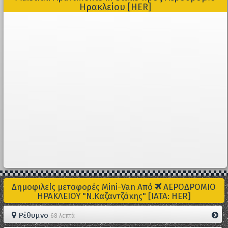
Ηρακλείου [HER]
Δημοφιλείς μεταφορές Mini-Van Από
ΑΕΡΟΔΡΟΜΙΟ
ΗΡΑΚΛΕΙΟΥ "Ν.Καζαντζάκης" [IATA: HER]
Ρέθυμνο
68 λεπτά