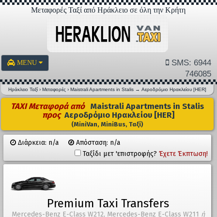
Μεταφορές Ταξί από Ηράκλειο σε όλη την Κρήτη
SMS: 6944
MENU
746085
Ηράκλειο Ταξί
›
Μεταφορές
›
Maistrali Apartments in Stalis
→
Αεροδρόμιο Ηρακλείου [HER]
TAXI Μεταφορά από
Maistrali Apartments in Stalis
προς
Αεροδρόμιο Ηρακλείου [HER]
(MiniVan, MiniBus, Ταξί)
Διάρκεια: n/a
Απόσταση: n/a
Ταξίδι μετ 'επιστροφής?
Έχετε Έκπτωση!
Premium Taxi Transfers
Mercedes-Benz E-Class W212, Mercedes-Benz E-Class W211
ή