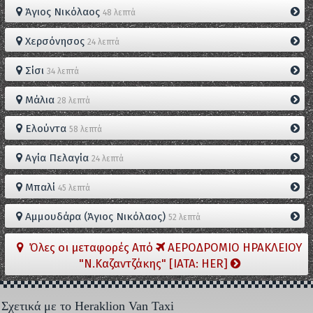
Άγιος Νικόλαος
48 λεπτά
Χερσόνησος
24 λεπτά
Σίσι
34 λεπτά
Μάλια
28 λεπτά
Ελούντα
58 λεπτά
Αγία Πελαγία
24 λεπτά
Μπαλί
45 λεπτά
Αμμουδάρα (Άγιος Νικόλαος)
52 λεπτά
Όλες οι μεταφορές Από
ΑΕΡΟΔΡΟΜΙΟ ΗΡΑΚΛΕΙΟΥ
"Ν.Καζαντζάκης" [IATA: HER]
Σχετικά με το Heraklion Van Taxi